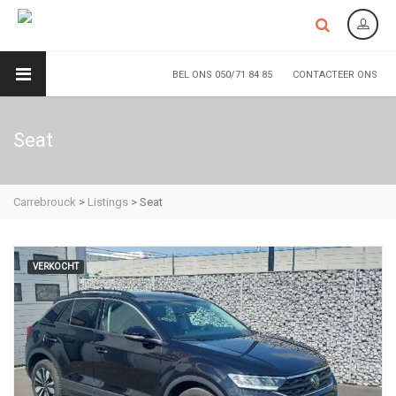
BEL ONS 050/71 84 85
CONTACTEER ONS
Seat
Carrebrouck
>
Listings
>
Seat
VERKOCHT