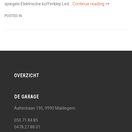
spiegels Elektrische kofferklep Led...
Continue reading
POSTED IN:
OVERZICHT
DE GARAGE
Aalterbaan 195, 9990
Maldegem
050 71 84 85
0478 27 88 01