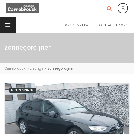
BEL ONS 050/71 84 85
CONTACTEER ONS
zonnegordijnen
Carrebrouck
>
Listings
>
zonnegordijnen
NIEUW BINNEN!