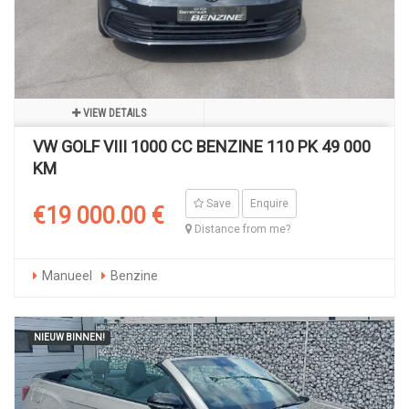
VIEW DETAILS
VW GOLF VIII 1000 CC BENZINE 110 PK 49 000
KM
Save
Enquire
€19 000.00 €
Distance from me?
Manueel
Benzine
NIEUW BINNEN!