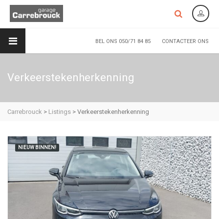
BEL ONS 050/71 84 85
CONTACTEER ONS
Verkeerstekenherkenning
Carrebrouck
>
Listings
>
Verkeerstekenherkenning
NIEUW BINNEN!