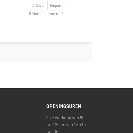
Save
Enquire
Distance from me?
OPENINGSUREN
Elke werkdag van 8u
tot 12u en van 13u15
tot 18u