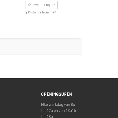
Save
Enquire
Distance from me?
OPENINGSUREN
Elke werkdag van 8u
tot 12u en van 13u15
tot 18u