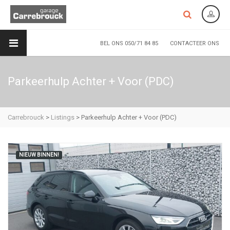
BEL ONS 050/71 84 85
CONTACTEER ONS
Parkeerhulp Achter + Voor (PDC)
Carrebrouck
>
Listings
>
Parkeerhulp Achter + Voor (PDC)
NIEUW BINNEN!