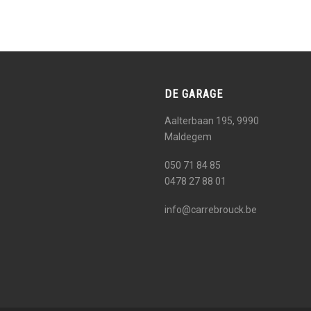
DE GARAGE
Aalterbaan 195, 9990
Maldegem
050 71 84 85
0478 27 88 01
info@carrebrouck.be