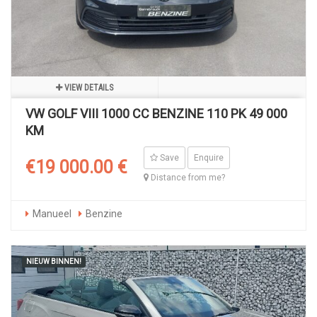
VIEW DETAILS
VW GOLF VIII 1000 CC BENZINE 110 PK 49 000
KM
Save
Enquire
€19 000.00 €
Distance from me?
Manueel
Benzine
NIEUW BINNEN!