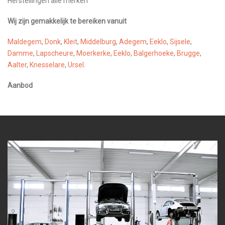
Herstellingen alle merken
Wij zijn gemakkelijk te bereiken vanuit
Maldegem
,
Donk
,
Kleit
,
Middelburg
,
Adegem
,
Eeklo
,
Sijsele
,
Damme
,
Lapscheure
,
Moerkerke
,
Eeklo
,
Balgerhoeke
,
Brugge
,
Aalter
,
Knesselare
,
Ursel
.
Aanbod