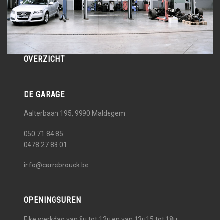
OVERZICHT
DE GARAGE
Aalterbaan 195, 9990
Maldegem
050 71 84 85
0478 27 88 01
info@carrebrouck.be
OPENINGSUREN
Elke werkdag van 8u tot 12u en van 13u15 tot 18u