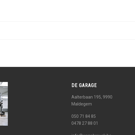
DE GARAGE
Aalterbaan 195, 9990
Maldegem
050 71 84 85
0478 27 88 01