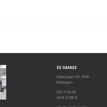
DE GARAGE
Aalterbaan 195, 9990
Maldegem
050 71 84 85
0478 27 88 01