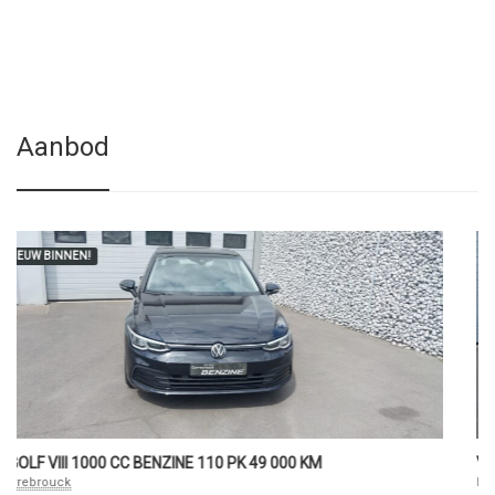
Aanbod
NIEUW BINNEN!
VW T-ROC CABRIO R-LINE 1500 CC BENZINE 39 0
by
Carrebrouck