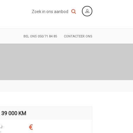
Zoek in ons aanbod
BEL ONS 050/71 84 85
CONTACTEER ONS
 39 000 KM
€
J:
..