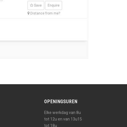
Save
Enquire
Distance from me?
OPENINGSUREN
Elke werkdag van 8u
tot 12u en van 13u15
tot 18u